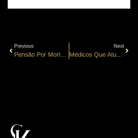
Previous
Next
Pensão Por Morte: Requisitos
Médicos Que Atuam Em Programas Do Governo São Desobrigados De Pagar O FIES Durante A Prestação Do Serviço E Recebem Abatimento Mensal De 1% No Saldo Devedor